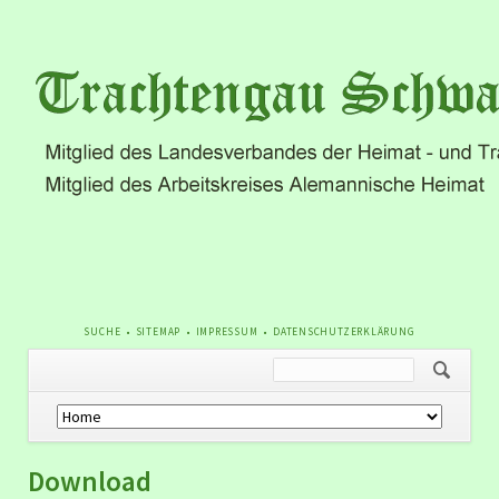
NAVIGATION
SUCHE
SITEMAP
IMPRESSUM
DATENSCHUTZERKLÄRUNG
ÜBERSPRINGEN
Navigation
überspringen
Download