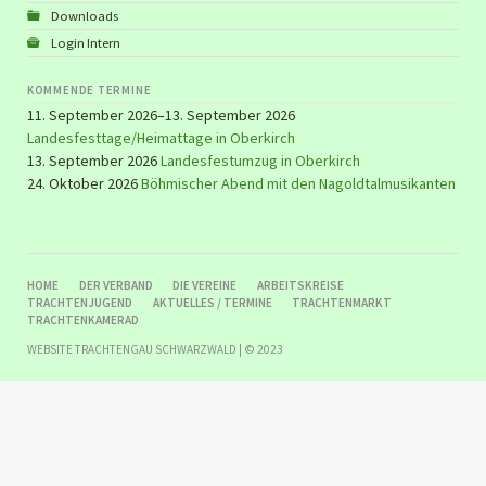
Downloads
Login Intern
KOMMENDE TERMINE
11. September 2026–13. September 2026
Landesfesttage/Heimattage in Oberkirch
13. September 2026
Landesfestumzug in Oberkirch
24. Oktober 2026
Böhmischer Abend mit den Nagoldtalmusikanten
NAVIGATION
HOME
DER VERBAND
DIE VEREINE
ARBEITSKREISE
ÜBERSPRINGEN
TRACHTENJUGEND
AKTUELLES / TERMINE
TRACHTENMARKT
TRACHTENKAMERAD
WEBSITE TRACHTENGAU SCHWARZWALD | © 2023