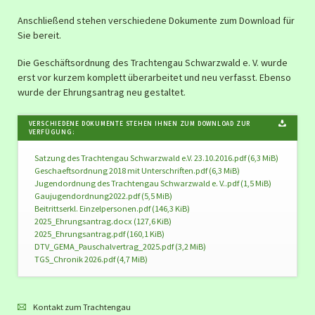
Anschließend stehen verschiedene Dokumente zum Download für
Sie bereit.
Die Geschäftsordnung des Trachtengau Schwarzwald e. V. wurde
erst vor kurzem komplett überarbeitet und neu verfasst. Ebenso
wurde der Ehrungsantrag neu gestaltet.
VERSCHIEDENE DOKUMENTE STEHEN IHNEN ZUM DOWNLOAD ZUR
VERFÜGUNG:
Satzung des Trachtengau Schwarzwald e.V. 23.10.2016.pdf
(6,3 MiB)
Geschaeftsordnung 2018 mit Unterschriften.pdf
(6,3 MiB)
Jugendordnung des Trachtengau Schwarzwald e. V..pdf
(1,5 MiB)
Gaujugendordnung2022.pdf
(5,5 MiB)
Beitrittserkl. Einzelpersonen.pdf
(146,3 KiB)
2025_Ehrungsantrag.docx
(127,6 KiB)
2025_Ehrungsantrag.pdf
(160,1 KiB)
DTV_GEMA_Pauschalvertrag_2025.pdf
(3,2 MiB)
TGS_Chronik 2026.pdf
(4,7 MiB)
Kontakt zum Trachtengau