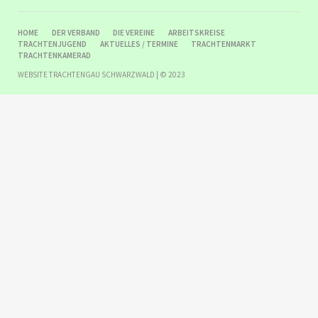
NAVIGATION
HOME
DER VERBAND
DIE VEREINE
ARBEITSKREISE
ÜBERSPRINGEN
TRACHTENJUGEND
AKTUELLES / TERMINE
TRACHTENMARKT
TRACHTENKAMERAD
WEBSITE TRACHTENGAU SCHWARZWALD | © 2023