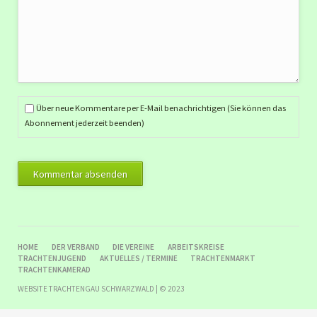
Über neue Kommentare per E-Mail benachrichtigen (Sie können das
Abonnement jederzeit beenden)
Kommentar absenden
NAVIGATION
HOME
DER VERBAND
DIE VEREINE
ARBEITSKREISE
ÜBERSPRINGEN
TRACHTENJUGEND
AKTUELLES / TERMINE
TRACHTENMARKT
TRACHTENKAMERAD
WEBSITE TRACHTENGAU SCHWARZWALD | © 2023