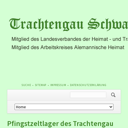
NAVIGATION
SUCHE
SITEMAP
IMPRESSUM
DATENSCHUTZERKLÄRUNG
ÜBERSPRINGEN
Navigation
überspringen
Pfingstzeltlager des Trachtengau