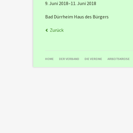
9. Juni 2018–11. Juni 2018
Bad Dürrheim Haus des Bürgers
Zurück
NAVIGATION
HOME
DER VERBAND
DIE VEREINE
ARBEITSKREISE
ÜBERSPRINGEN