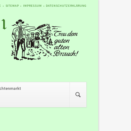
ATION
E
SITEMAP
IMPRESSUM
DATENSCHUTZERKLÄRUNG
SPRINGEN
Navigation
chtenmarkt
überspringen