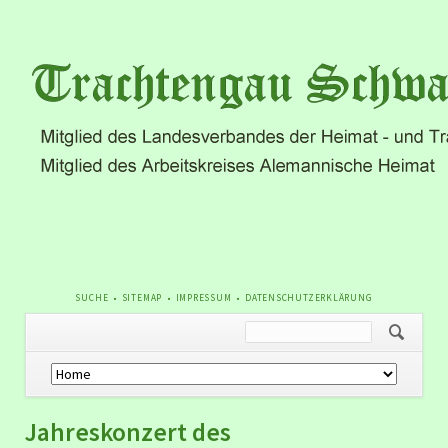
NAVIGATION
SUCHE
SITEMAP
IMPRESSUM
DATENSCHUTZERKLÄRUNG
ÜBERSPRINGEN
Navigation
überspringen
Jahreskonzert des