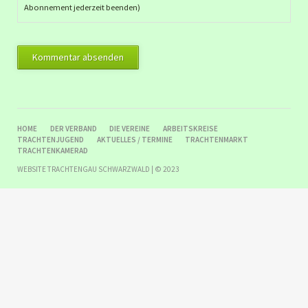
Abonnement jederzeit beenden)
Kommentar absenden
NAVIGATION
HOME
DER VERBAND
DIE VEREINE
ARBEITSKREISE
ÜBERSPRINGEN
TRACHTENJUGEND
AKTUELLES / TERMINE
TRACHTENMARKT
TRACHTENKAMERAD
WEBSITE TRACHTENGAU SCHWARZWALD | © 2023