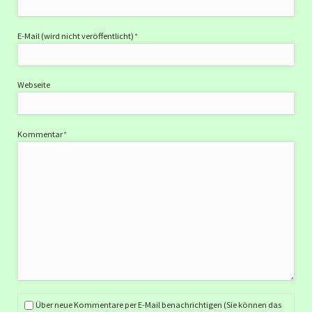
Pflichtfeld
E-Mail (wird nicht veröffentlicht)
*
Webseite
Pflichtfeld
Kommentar
*
Über neue Kommentare per E-Mail benachrichtigen (Sie können das