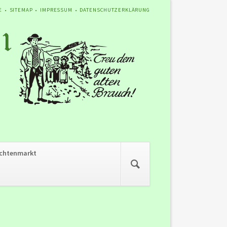
ATION
E
SITEMAP
IMPRESSUM
DATENSCHUTZERKLÄRUNG
SPRINGEN
Navigation
chtenmarkt
überspringen