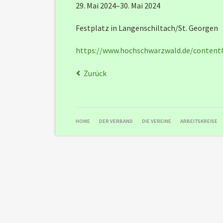
29. Mai 2024–30. Mai 2024
Festplatz in Langenschiltach/St. Georgen
https://www.hochschwarzwald.de/content
Zurück
NAVIGATION
HOME
DER VERBAND
DIE VEREINE
ARBEITSKREISE
ÜBERSPRINGEN