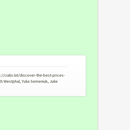
/cialis.lat/discover-the-best-prices-
th Westphal, Yulia Semeniuk, Julie