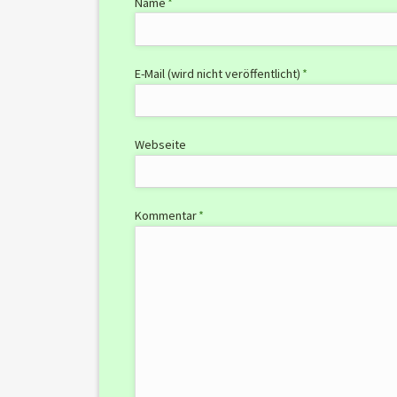
Pflichtfeld
Name
*
Pflichtfeld
E-Mail (wird nicht veröffentlicht)
*
Webseite
Pflichtfeld
Kommentar
*