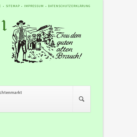
ATION
E
SITEMAP
IMPRESSUM
DATENSCHUTZERKLÄRUNG
SPRINGEN
Navigation
chtenmarkt
überspringen