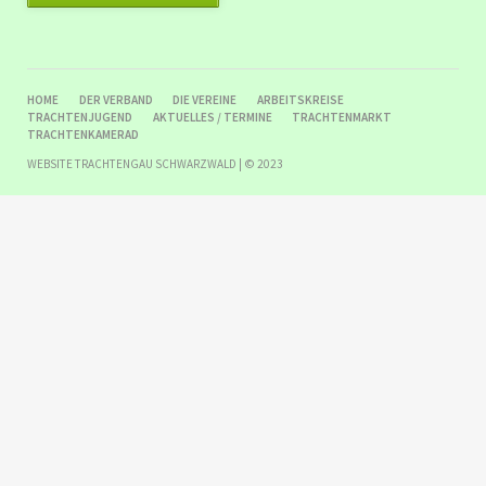
NAVIGATION
HOME
DER VERBAND
DIE VEREINE
ARBEITSKREISE
ÜBERSPRINGEN
TRACHTENJUGEND
AKTUELLES / TERMINE
TRACHTENMARKT
TRACHTENKAMERAD
WEBSITE TRACHTENGAU SCHWARZWALD | © 2023