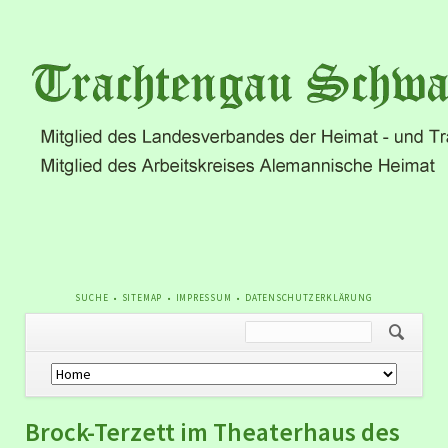
NAVIGATION
SUCHE
SITEMAP
IMPRESSUM
DATENSCHUTZERKLÄRUNG
ÜBERSPRINGEN
Navigation
überspringen
Brock-Terzett im Theaterhaus des