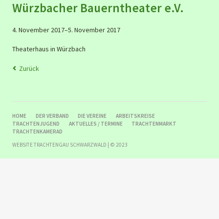
Würzbacher Bauerntheater e.V.
4. November 2017–5. November 2017
Theaterhaus in Würzbach
Zurück
NAVIGATION
HOME
DER VERBAND
DIE VEREINE
ARBEITSKREISE
ÜBERSPRINGEN
TRACHTENJUGEND
AKTUELLES / TERMINE
TRACHTENMARKT
TRACHTENKAMERAD
WEBSITE TRACHTENGAU SCHWARZWALD | © 2023