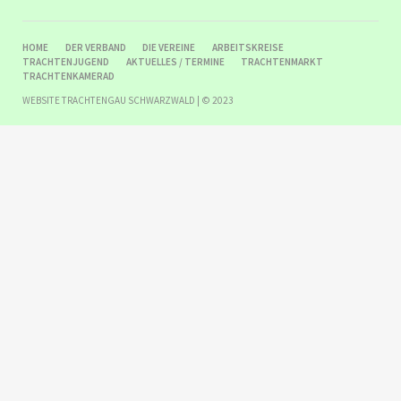
NAVIGATION
HOME
DER VERBAND
DIE VEREINE
ARBEITSKREISE
ÜBERSPRINGEN
TRACHTENJUGEND
AKTUELLES / TERMINE
TRACHTENMARKT
TRACHTENKAMERAD
WEBSITE TRACHTENGAU SCHWARZWALD | © 2023