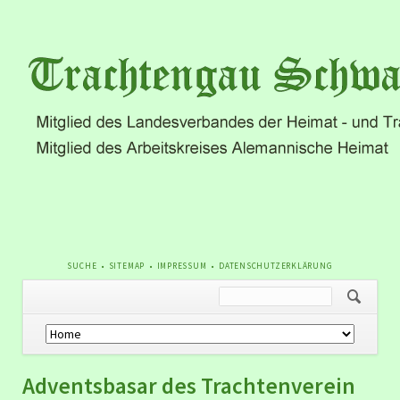
NAVIGATION
SUCHE
SITEMAP
IMPRESSUM
DATENSCHUTZERKLÄRUNG
ÜBERSPRINGEN
Navigation
überspringen
Adventsbasar des Trachtenverein